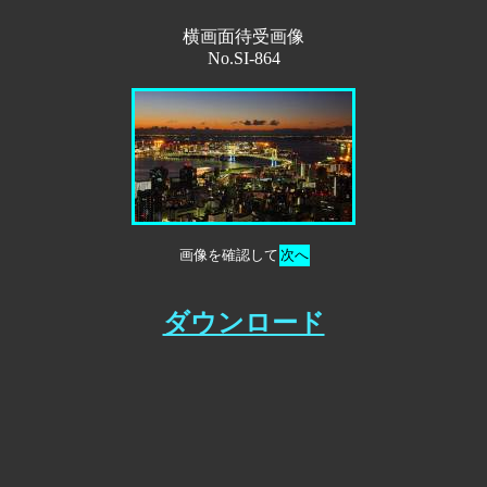
横画面待受画像
No.SI-864
画像を確認して
次へ
ダウンロード