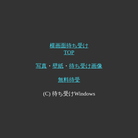
横画面待ち受け
TOP
写真
・
壁紙
・
待ち受け画像
無料待受
(C) 待ち受けWindows