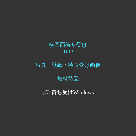
横画面待ち受け
TOP
写真
・
壁紙
・
待ち受け画像
無料待受
(C) 待ち受けWindows