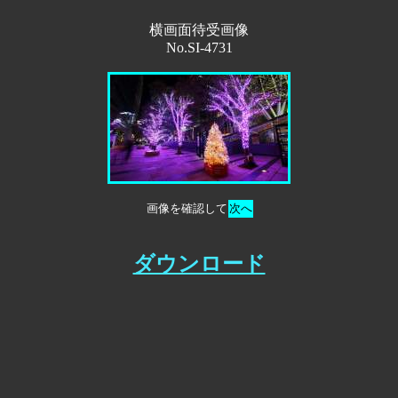
横画面待受画像
No.SI-4731
画像を確認して
次へ
ダウンロード