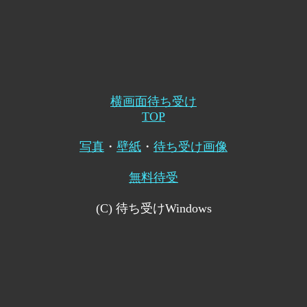
横画面待ち受け
TOP
写真
・
壁紙
・
待ち受け画像
無料待受
(C) 待ち受けWindows