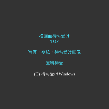
横画面待ち受け
TOP
写真
・
壁紙
・
待ち受け画像
無料待受
(C) 待ち受けWindows