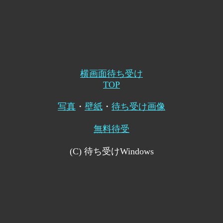
横画面待ち受け
TOP
写真
・
壁紙
・
待ち受け画像
無料待受
(C) 待ち受けWindows