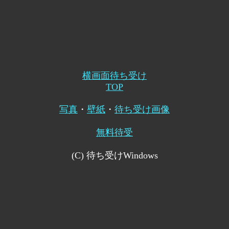
横画面待ち受け
TOP
写真
・
壁紙
・
待ち受け画像
無料待受
(C) 待ち受けWindows