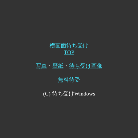
横画面待ち受け
TOP
写真
・
壁紙
・
待ち受け画像
無料待受
(C) 待ち受けWindows