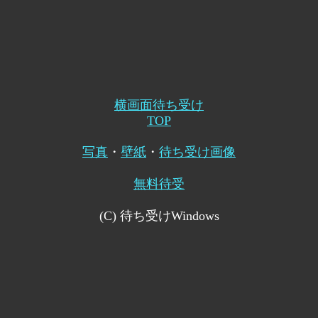
横画面待ち受け
TOP
写真
・
壁紙
・
待ち受け画像
無料待受
(C) 待ち受けWindows