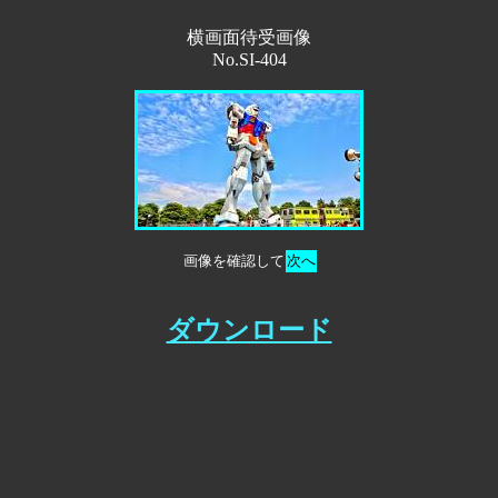
横画面待受画像
No.SI-404
画像を確認して
次へ
ダウンロード