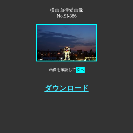
横画面待受画像
No.SI-386
画像を確認して
次へ
ダウンロード