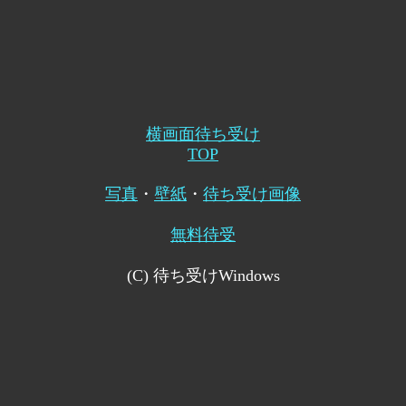
横画面待ち受け
TOP
写真
・
壁紙
・
待ち受け画像
無料待受
(C) 待ち受けWindows