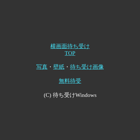
横画面待ち受け
TOP
写真
・
壁紙
・
待ち受け画像
無料待受
(C) 待ち受けWindows