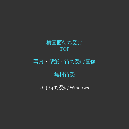
横画面待ち受け
TOP
写真
・
壁紙
・
待ち受け画像
無料待受
(C) 待ち受けWindows