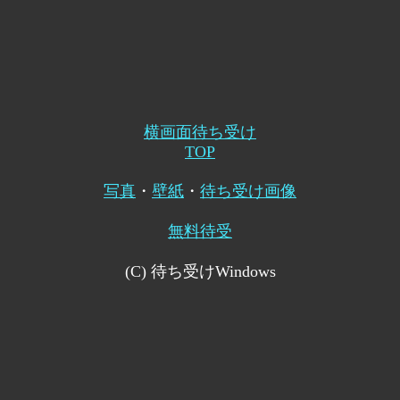
横画面待ち受け
TOP
写真
・
壁紙
・
待ち受け画像
無料待受
(C) 待ち受けWindows