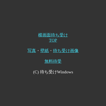
横画面待ち受け
TOP
写真
・
壁紙
・
待ち受け画像
無料待受
(C) 待ち受けWindows