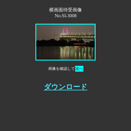
横画面待受画像
No.SI-3008
画像を確認して
次へ
ダウンロード