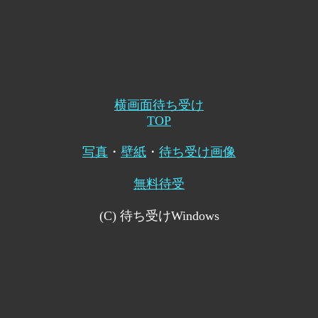
横画面待ち受け
TOP
写真
・
壁紙
・
待ち受け画像
無料待受
(C) 待ち受けWindows