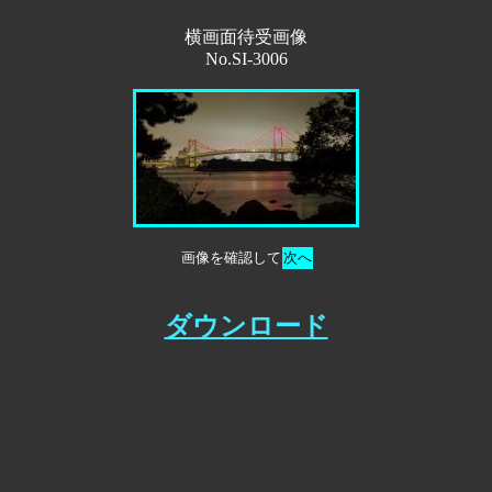
横画面待受画像
No.SI-3006
画像を確認して
次へ
ダウンロード