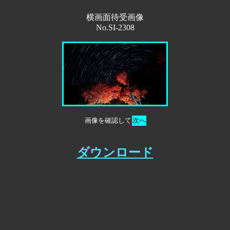
横画面待受画像
No.SI-2308
画像を確認して
次へ
ダウンロード