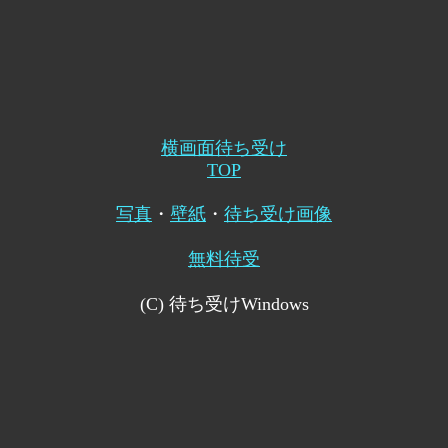
横画面待ち受け
TOP
写真
・
壁紙
・
待ち受け画像
無料待受
(C) 待ち受けWindows