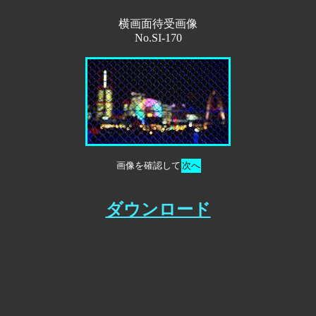
横画面待受画像
No.SI-170
画像を確認して
次へ
ダウンロード