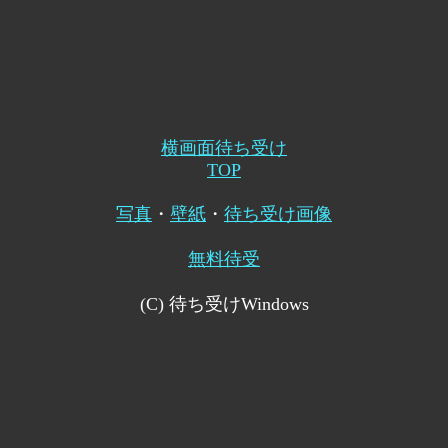
横画面待ち受け
TOP
写真
・
壁紙
・
待ち受け画像
無料待受
(C) 待ち受けWindows