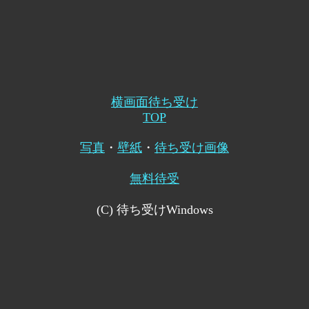
横画面待ち受け
TOP
写真
・
壁紙
・
待ち受け画像
無料待受
(C) 待ち受けWindows