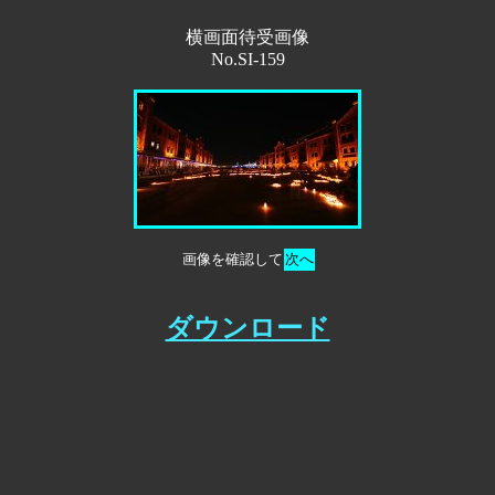
横画面待受画像
No.SI-159
画像を確認して
次へ
ダウンロード