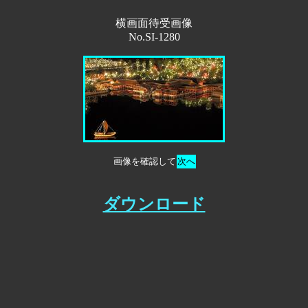
横画面待受画像
No.SI-1280
画像を確認して
次へ
ダウンロード