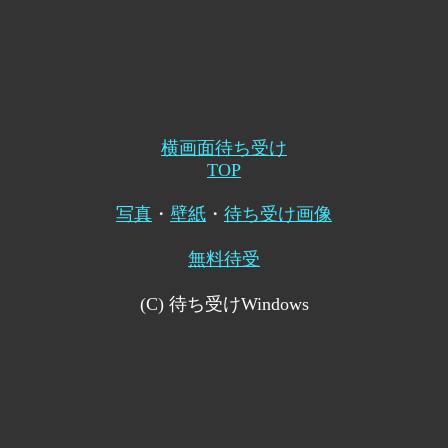
横画面待ち受け
TOP
写真
・
壁紙
・
待ち受け画像
無料待受
(C) 待ち受けWindows